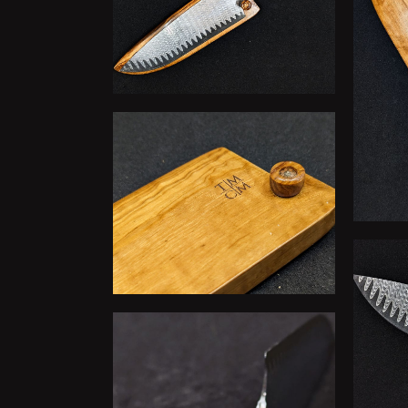
o Chefmesser
58
HRC
15°
165
mm
50
mm
3,0mm
310
mm