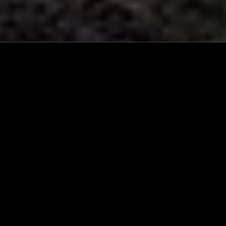
ANFRAGE SENDEN
Tom Möller
Theresienstraße 9
80333 München
Telefon: +49 173 769 7227
E-Mail:
tommoeller@cultro-monaco.de
(Kein Ladengeschäft)
Home
Kontakt
Datenschutz
Impressum