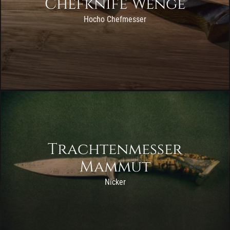
Chefknife Wenge
Hocho Chefmesser
Trachtenmesser
Mammut
Nicker