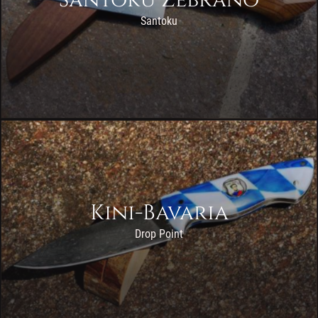
Santoku Zebrano
Santoku
Kini-Bavaria
Drop Point